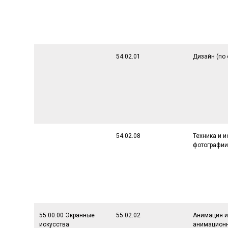
54.02.01
Дизайн (по
54.02.08
Техника и и
фотографи
55.00.00 Экранные
55.02.02
Анимация 
искусства
анимационн