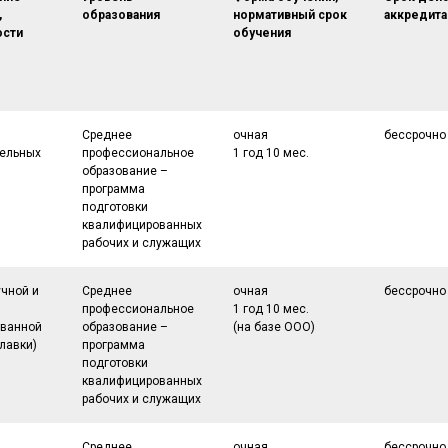
,
образования
нормативный срок
аккредита
ости
обучения
Среднее
очная
бессрочно
ельных
профессиональное
1 год 10 мес.
образование –
программа
подготовки
квалифицированных
рабочих и служащих
учной и
Среднее
очная
бессрочно
профессиональное
1 год 10 мес.
ованной
образование –
(на базе ООО)
лавки)
программа
подготовки
квалифицированных
рабочих и служащих
Среднее
очная
бессрочно