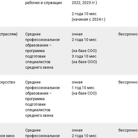
рабочих и служащих
2022, 2023 гг.)
2 года 10 мес.
(начиная с 2024 г.)
 отраслям)
Среднее
очная
бессрочно
профессиональное
2 года 10 мес.
образование –
программа
(на базе СОО)
подготовки
3 года 10 мес.
специалистов
(на базе ООО)
среднего звена
скусство
Среднее
очная
бессрочно
и
профессиональное
1 год 10 мес.
образование –
(на базе СОО)
программа
подготовки
специалистов
среднего звена
и
Среднее
очная
бессрочно
ое кино
профессиональное
2 года 10 мес.