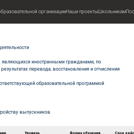
образовательной организации
Наши проекты
Школьникам
По
деятельности
ч. являющихся иностранными гражданами, по
езультатах перевода; восстановления и отчисления
оответствующей образовательной программой
стройству выпускников
ние
Уровень
Форма обучения,
Срок дейс