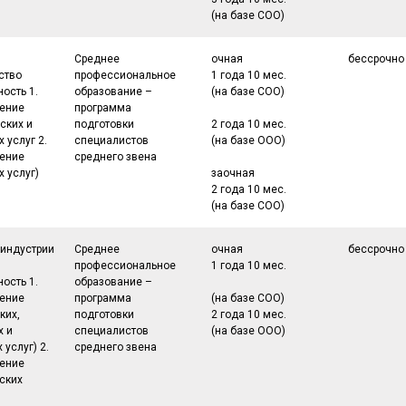
(на базе СОО)
Среднее
очная
бессрочно
ство
профессиональное
1 года 10 мес.
ость 1.
образование –
(на базе СОО)
ение
программа
ских и
подготовки
2 года 10 мес.
х услуг 2.
специалистов
(на базе ООО)
ение
среднего звена
 услуг)
заочная
2 года 10 мес.
(на базе СОО)
 индустрии
Среднее
очная
бессрочно
профессиональное
1 года 10 мес.
ость 1.
образование –
ение
программа
(на базе СОО)
ких,
подготовки
2 года 10 мес.
х и
специалистов
(на базе ООО)
услуг) 2.
среднего звена
ение
ских