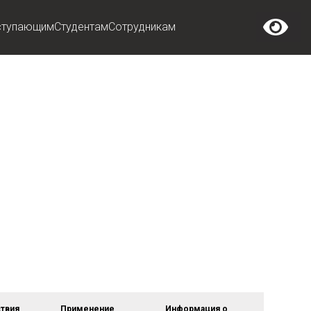
ступающим
Студентам
Сотрудникам
твия
Применение
Информация о