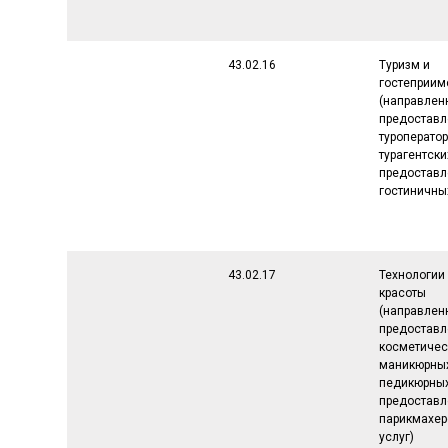
43.02.16
Туризм и
гостеприим
(направленн
предоставл
туроператор
турагентски
предоставл
гостиничных
43.02.17
Технологии
красоты
(направленн
предоставл
косметичес
маникюрны
педикюрных 
предоставл
парикмахер
услуг)